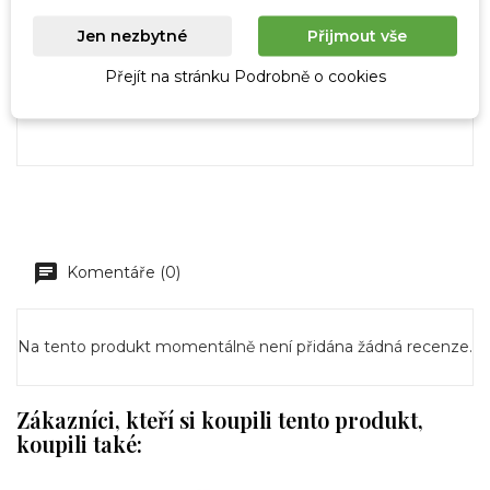
mastné kyseliny 20g); sacharidy 50g (z toho cukr
Jen nezbytné
Přijmout vše
43g); bílkoviny 6g; sůl 0,07g.
Přejít na stránku Podrobně o cookies
Vyrobeno v Belgii.
Dovozce: Chocotherapia s.r.o.,
Loosova 262 / 1, 638 00 Brno.
Komentáře (0)
Na tento produkt momentálně není přidána žádná recenze.
Zákazníci, kteří si koupili tento produkt,
koupili také: