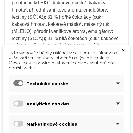
plnotučné MLÉKO, kakaové máslo*, kakaová
hmota*, přírodní vanilkové aroma, emulgátory:
lecitiny (SÓJA)); 31 % hořké čokolády (cukr,
kakaová hmota*, kakaové máslo*, máselný tuk
(MLÉKO), přírodní vanilkové aroma, emulgátory:
lecitiny (SÓJA)); 31 % bílá čokoláda (cukr, kakaové
máslo*, sušené plnotučné MLÉKO v prášku,
×
Tyto webové stránky ukládají v souladu se zákony na
přírodní vanilkové aroma, emulgátory: lecitiny
vaše zařízení soubory, obecně nazývané cookies.
(SÓJA)); 7 % rýžové křupinky (rýžová mouka,
Odsouhlaste prosím nastavení cookies souborů pro
kakaový prášek*).
Mléčná čokoláda: minimální podíl
použití webu.
×
Vytvořit seznam přání
×
Přihlásit se
kakaové sušiny: 32 %, mléčné sušiny: 21 %. Hořká
čokoláda: minimální podíl kakaové sušiny: 52 %.
Technické cookies
×
Můj seznam přání
Bílá čokoláda: minimální podíl kakaové sušiny: 28
Název seznamu přání
Musíte být přihlášen, abyste si mohli výrobky uložit
%, mléčné sušiny: 22 %.
Může obsahovat stopy
do svého seznamu přání.
ořechů, lepku a vajec
.
* = certifikace „Rainforest
Analytické cookies
Vytvořit nový seznam
add_circle_outline
Alliance“ (www.ra.org).
Zrušit
Přihlásit se
Zrušit
Vytvořit seznam přání
Nutriční hodnoty ve 100 g: energetická hodnota
Marketingové cookies
2264 kJ / 558 kcal; tuky 33g (z toho nasycené