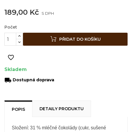
189,00 Kč
S DPH
Počet
PŘIDAT DO KOŠÍKU
favorite_border
Skladem
local_shipping
Dostupná doprava
DETAILY PRODUKTU
POPIS
Složení: 31 % mléčné čokolády (
cukr, sušené