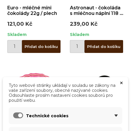
Euro - mléčné mini
Astronaut - čokoláda
čokolády 22g / plech
s mléčnou náplní 118 g
/ plech
121,00 Kč
239,00 Kč
Skladem
Skladem
Přidat do košíku
Přidat do košíku
×
Tyto webové stránky ukládají v souladu se zákony na
vaše zařízení soubory, obecně nazývané cookies.
Odsouhlaste prosím nastavení cookies souborů pro
použití webu.
×
Vytvořit seznam přání
×
Přihlásit se
×
((modalTitle))
Technické cookies
×
Můj seznam přání
Název seznamu přání
Musíte být přihlášen, abyste si mohli výrobky uložit
((confirmMessage))
do svého seznamu přání.