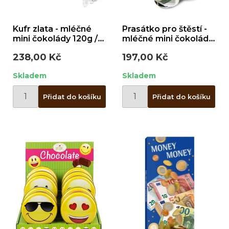
Kufr zlata - mléčné
Prasátko pro štěstí -
mini čokolády 120g /
mléčné mini čokolády
plast
60g / plast
238,00 Kč
197,00 Kč
Skladem
Skladem
Přidat do košíku
Přidat do košíku