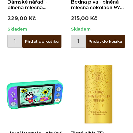
Dámské nářadí -
Bedna piva - plněná
plněná mléčná
mléčná čokoláda 97g
čokoláda 86g / plech
/ plech
229,00 Kč
215,00 Kč
Skladem
Skladem
Přidat do košíku
Přidat do košíku