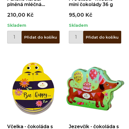
plněná mléčná
mini čokolády 36 g
čokoláda 86 g / plech
210,00 Kč
95,00 Kč
Skladem
Skladem
Přidat do košíku
Přidat do košíku
Včelka - čokoláda s
Jezevčík - čokoláda s