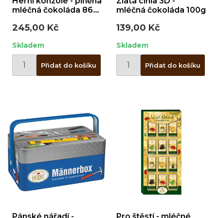
Herní konzole - plněná
Zlatá cihla 3D -
mléčná čokoláda 86g
mléčná čokoláda 100g
/ plech.
245,00 Kč
139,00 Kč
Skladem
Skladem
Přidat do košíku
Přidat do košíku
Pánské nářadí -
Pro štěstí - mléčné