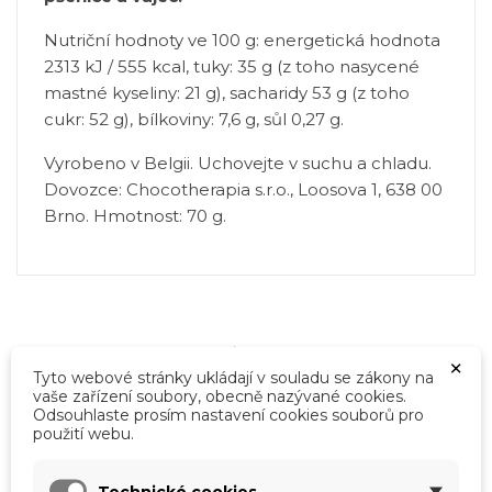
Nutriční hodnoty ve 100 g: energetická hodnota
2313 kJ / 555 kcal, tuky: 35 g (z toho nasycené
mastné kyseliny: 21 g), sacharidy 53 g (z toho
cukr: 52 g), bílkoviny: 7,6 g, sůl 0,27 g.
Vyrobeno v Belgii. Uchovejte v suchu a chladu.
Dovozce: Chocotherapia s.r.o., Loosova 1, 638 00
Brno. Hmotnost: 70 g.
Mohlo by vás také zajímat
×
Tyto webové stránky ukládají v souladu se zákony na
vaše zařízení soubory, obecně nazývané cookies.
Odsouhlaste prosím nastavení cookies souborů pro
použití webu.
×
Vytvořit seznam přání
×
Přihlásit se
Technické cookies