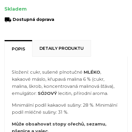
Skladem
local_shipping
Dostupná doprava
DETAILY PRODUKTU
POPIS
Složení: cukr, sušené plnotučné
MLÉKO
,
kakaové máslo, křupavá malina 6 % (cukr,
malina, škrob, koncentrovaná malinová šťáva),
emulgátor:
SÓJOVÝ
lecitin, přírodní aroma.
Minimální podíl kakaové sušiny: 28 %.
Minimální
podíl mléčné sušiny: 31 %.
Může obsahovat stopy ořechů, sezamu,
pšenice a vajec.