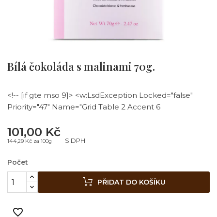
Bílá čokoláda s malinami 70g.
<!-- [if gte mso 9]> <w:LsdException Locked="false"
Priority="47" Name="Grid Table 2 Accent 6
101,00 Kč
S DPH
144,29 Kč za 100g
Počet
PŘIDAT DO KOŠÍKU
favorite_border