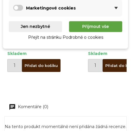
Zrušit
Přihlásit se
Zrušit
Vytvořit seznam přání
Marketingové cookies
Jen nezbytné
Přijmout vše
Dárkový set - Fotbal - mléčná
Pohár z mléčné č
čokoláda 100g
Přejít na stránku Podrobně o cookies
199,00 Kč
279,00 Kč
Skladem
Skladem
Přidat do košíku
Přidat do ko
Komentáře (0)
Na tento produkt momentálně není přidána žádná recenze.