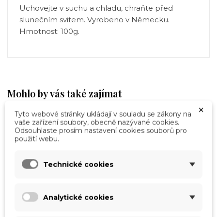
Uchovejte v suchu a chladu, chraňte před
slunečním svitem. Vyrobeno v Německu.
Hmotnost: 100g.
Mohlo by vás také zajímat
×
Tyto webové stránky ukládají v souladu se zákony na
vaše zařízení soubory, obecně nazývané cookies.
Odsouhlaste prosím nastavení cookies souborů pro
použití webu.
×
Vytvořit seznam přání
×
Přihlásit se
Technické cookies
×
Můj seznam přání
Název seznamu přání
Musíte být přihlášen, abyste si mohli výrobky uložit
do svého seznamu přání.
Analytické cookies
Vytvořit nový seznam
add_circle_outline