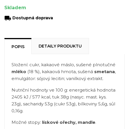
Skladem
local_shipping
Dostupná doprava
DETAILY PRODUKTU
POPIS
Složení: cukr, kakaové máslo, sušené plnotučné
mléko
(18 %), kakaová hmota, sušená
smetana
,
emulgátor: sójový lecitin; vanilkový extrakt.
Nutriční hodnoty ve 100 g: energetická hodnota
2405 kJ / 577 kcal, tuk 38g (nasyc. mast. kys.
23g), sacharidy 53g (cukr 53g), bílkoviny 5,6g, sůl
0,16g.
Možné stopy:
lískové ořechy, mandle
.