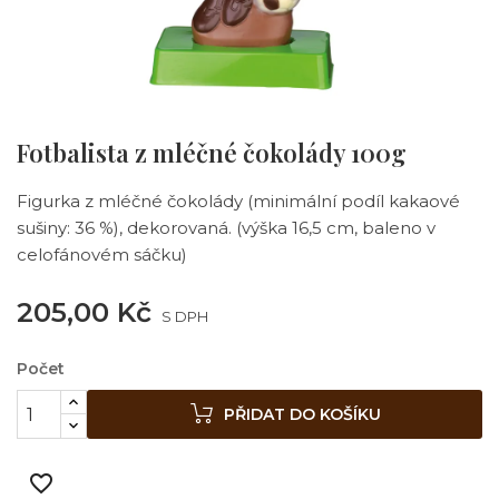
Fotbalista z mléčné čokolády 100g
Figurka z mléčné čokolády (minimální podíl kakaové
sušiny: 36 %), dekorovaná. (výška 16,5 cm, baleno v
celofánovém sáčku)
205,00 Kč
S DPH
Počet
PŘIDAT DO KOŠÍKU
favorite_border