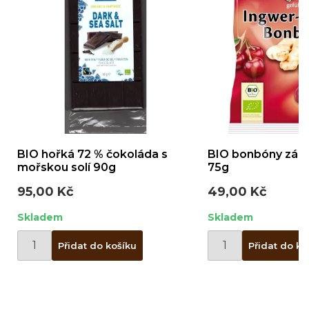
BIO hořká 72 % čokoláda s
BIO bonbóny zázv
mořskou solí 90g
75g
95,00 Kč
49,00 Kč
Skladem
Skladem
Přidat do košíku
Přidat do ko