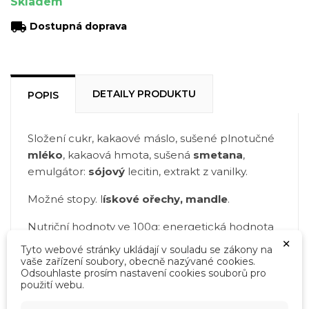
Skladem
local_shipping
Dostupná doprava
DETAILY PRODUKTU
POPIS
Složení cukr, kakaové máslo, sušené plnotučné
mléko
, kakaová hmota, sušená
smetana
,
emulgátor:
sójový
lecitin, extrakt z vanilky.
Možné stopy. l
ískové ořechy, mandle
.
Nutriční hodnoty ve 100g: energetická hodnota
×
2405 kJ / 577 kcal, tuky 38g (z toho nasycené
Tyto webové stránky ukládají v souladu se zákony na
mastné kyseliny 23g), sacharidy 53g (z toho cukr
vaše zařízení soubory, obecně nazývané cookies.
Odsouhlaste prosím nastavení cookies souborů pro
53g), bílkoviny 5,6g, sůl 0,16g.
použití webu.
×
Vytvořit seznam přání
×
Přihlásit se
Uchovejte v suchu a chladu. Vyrobeno v