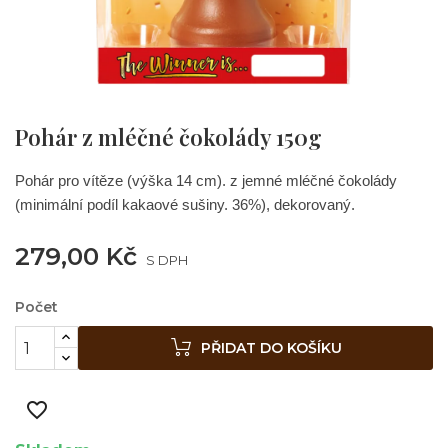
Pohár z mléčné čokolády 150g
Pohár pro vítěze (výška 14 cm). z jemné mléčné čokolády
(minimální podíl kakaové sušiny. 36%), dekorovaný.
279,00 Kč
S DPH
Počet
PŘIDAT DO KOŠÍKU
favorite_border