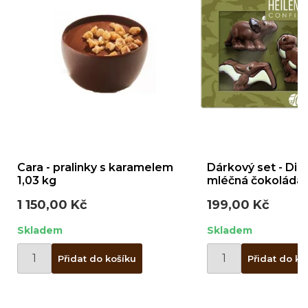
Cara - pralinky s karamelem
Dárkový set - Dino
1,03 kg
m
1 150,00 Kč
199,00 Kč
Skladem
Skladem
Přidat do košíku
Přidat do ko