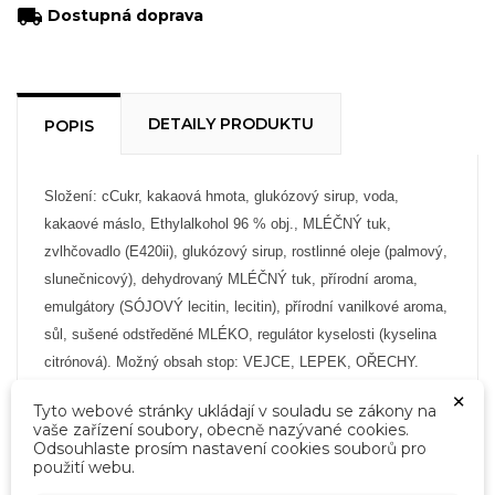
local_shipping
Dostupná doprava
DETAILY PRODUKTU
POPIS
Složení:
c
Cukr, kakaová hmota, glukózový sirup, voda,
kakaové máslo, Ethylalkohol 96 % obj., MLÉČNÝ tuk,
zvlhčovadlo (E420ii), glukózový sirup, rostlinné oleje (palmový,
slunečnicový), dehydrovaný MLÉČNÝ tuk, přírodní aroma,
emulgátory (SÓJOVÝ lecitin, lecitin), přírodní vanilkové aroma,
sůl, sušené odstředěné MLÉKO, regulátor kyselosti (kyselina
citrónová). Možný obsah stop: VEJCE, LEPEK, OŘECHY.
×
Nutriční hodnoty ve 100 g: energetická hodnota 1808 kJ / 432
Tyto webové stránky ukládají v souladu se zákony na
vaše zařízení soubory, obecně nazývané cookies.
kcal; tuky 14,5g (z toho nasycené mastné kyseliny 8,8g);
Odsouhlaste prosím nastavení cookies souborů pro
sacharidy 68,6g (z toho cukr 60,3g; bílkoviny 2,1 sůl 0,02g.
použití webu.
×
Vytvořit seznam přání
×
Přihlásit se