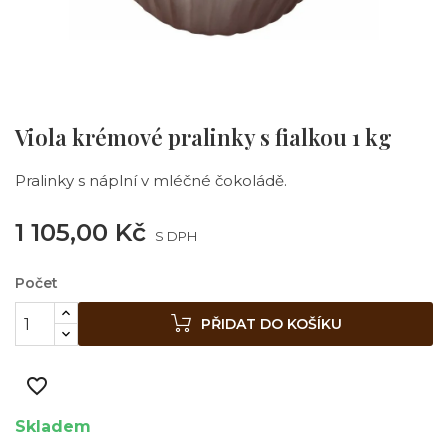
Viola krémové pralinky s fialkou 1 kg
Pralinky s náplní v mléčné čokoládě.
1 105,00 Kč
S DPH
Počet
PŘIDAT DO KOŠÍKU
favorite_border
Skladem