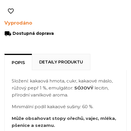
favorite_border
Vyprodáno
local_shipping
Dostupná doprava
DETAILY PRODUKTU
POPIS
Složení: kakaová hmota, cukr, kakaové máslo,
růžový pepř 1 %, emulgátor:
SÓJOVÝ
lecitin,
přírodní vanilkové aroma.
Minimální podíl kakaové sušiny: 60 %.
Může obsahovat stopy ořechů, vajec, mléka,
pšenice a sezamu.