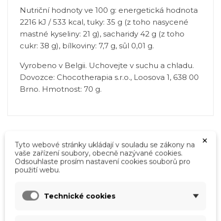
Nutriční hodnoty ve 100 g: energetická hodnota
2216 kJ / 533 kcal, tuky: 35 g (z toho nasycené
mastné kyseliny: 21 g), sacharidy 42 g (z toho
cukr: 38 g), bílkoviny: 7,7 g, sůl 0,01 g.
Vyrobeno v Belgii. Uchovejte v suchu a chladu.
Dovozce: Chocotherapia s.r.o., Loosova 1, 638 00
Brno. Hmotnost: 70 g.
×
Tyto webové stránky ukládají v souladu se zákony na
Mohlo by vás také zajímat
vaše zařízení soubory, obecně nazývané cookies.
Odsouhlaste prosím nastavení cookies souborů pro
použití webu.
×
Vytvořit seznam přání
×
Přihlásit se
Technické cookies
×
Můj seznam přání
Název seznamu přání
Musíte být přihlášen, abyste si mohli výrobky uložit
do svého seznamu přání.