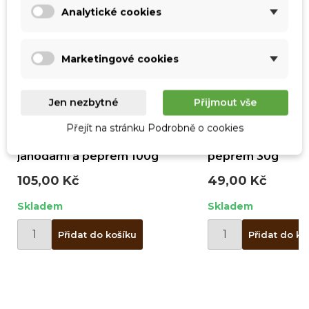
Analytické cookies
Vytvořit nový seznam
add_circle_outline
Zrušit
Přihlásit se
Zrušit
Vytvořit seznam přání
Marketingové cookies
Jen nezbytné
Přijmout vše
Přejít na stránku Podrobně o cookies
BIO hořká čokoláda s
Hořká čokoláda s
jahodami a pepřem 100g
pepřem 30g
105,00 Kč
49,00 Kč
Skladem
Skladem
Přidat do košíku
Přidat do ko